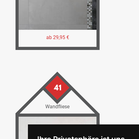
ab 29,95 €
41
Wandfliese