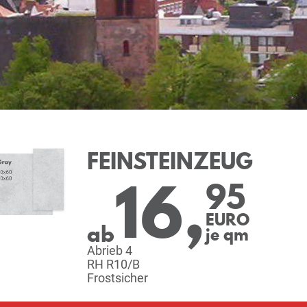
FEINSTEINZEUG
16,
95
EURO
ab
je qm
Abrieb 4
RH R10/B
Frostsicher