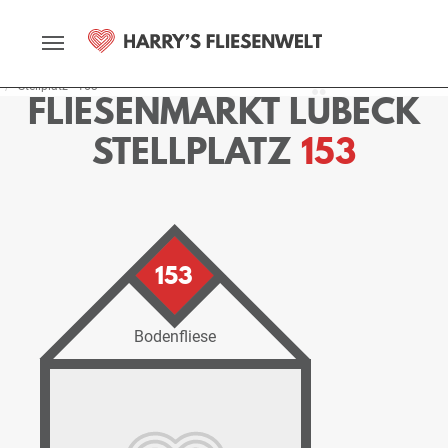
Startseite
Fliesenmarkt
Lübeck
Ausstellung
Stellplätze
Stellplatz - 153
FLIESENMARKT LÜBECK
STELLPLATZ
153
153
Bodenfliese