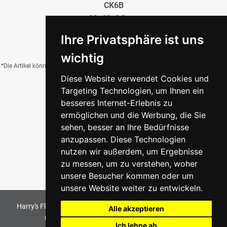
CK6B
30x60x0,8 cm
29,95 €
/QM
Ihre Privatsphäre ist uns
wichtig
*Die Artikel können durch Belichtung, Charge, Brand, Formate und weitere Einflüsse
Diese Website verwendet Cookies und
von der Abbildung abweichen.
Targeting Technologien, um Ihnen ein
besseres Internet-Erlebnis zu
ermöglichen und die Werbung, die Sie
Zurück zur Übersicht
sehen, besser an Ihre Bedürfnisse
anzupassen. Diese Technologien
nutzen wir außerdem, um Ergebnisse
zu messen, um zu verstehen, woher
unsere Besucher kommen oder um
unsere Website weiter zu entwickeln.
Harry's Fliesenmarkt GmbH & Co KG
2026
. All Rights Reserved
Alle akzeptieren
Umsetzung und Bereitstellung durch
w3e.de
Ich lehne ab