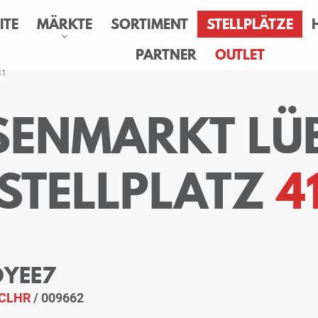
ITE
MÄRKTE
SORTIMENT
STELLPLÄTZE
PARTNER
OUTLET
41
ESENMARKT LÜ
STELLPLATZ
4
 OYEE7
CLHR
/ 009662