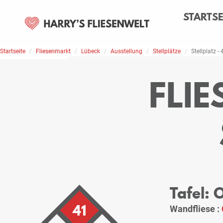
STARTSE
Startseite
Home
Stellplätze
Fliesenmarkt
Lübeck
Ausstellung
Stellplätze
Stellplatz - 
FLI
Tafel:
41
Wandfliese :