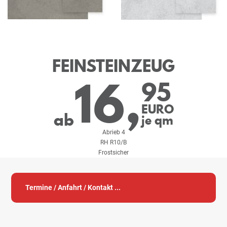
FEINSTEINZEUG
16,
95
EURO
ab
je qm
Abrieb 4
RH R10/B
Frostsicher
Termine / Anfahrt / Kontakt ...