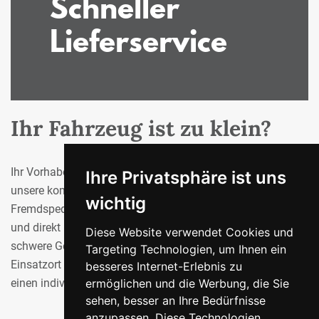
Schneller
Lieferservice
Ihr Fahrzeug ist zu klein?
Ihr Vorhaben ist größer als Ihr Auto? Dann greifen Sie auf
Ihre Privatsphäre ist uns
unsere kompetenten Partner zurück. Mit Hilfe von unserer
wichtig
Fremdspedition können Sie Ihren Einkauf schnell, sicher
und direkt nach Hause transportieren. Große, sperrige und
Diese Website verwendet Cookies und
schwere Gegenstände gelangen so bequem an den
Targeting Technologien, um Ihnen ein
Einsatzort Ihres Bauvorhabens. Gerne erstellen wir Ihnen
besseres Internet-Erlebnis zu
ermöglichen und die Werbung, die Sie
einen individuellen Kostenvoranschlag für Ihren Transport.
sehen, besser an Ihre Bedürfnisse
anzupassen. Diese Technologien