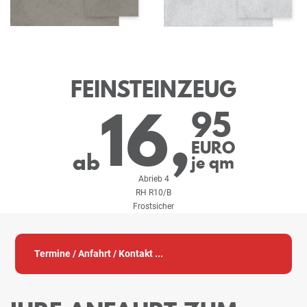
FEINSTEINZEUG
16,
95
EURO
ab
je qm
Abrieb 4
RH R10/B
Frostsicher
Termine / Anfahrt / Kontakt ...