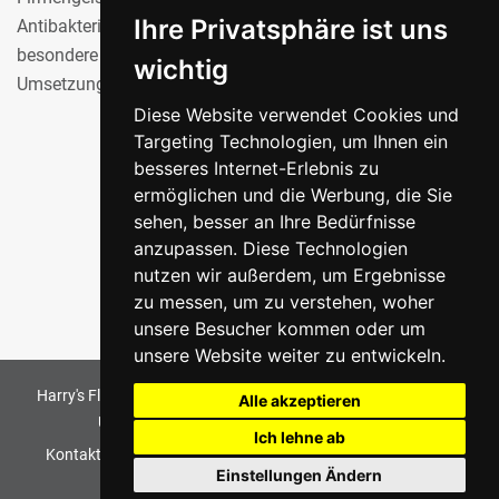
Ihre Privatsphäre ist uns
Antibakterielle und kalkschlierfreie Oberflächen oder
besondere Perleffekte sind nur zwei beispielhafte
wichtig
Umsetzungen des Gedankengutes.
Diese Website verwendet Cookies und
Targeting Technologien, um Ihnen ein
besseres Internet-Erlebnis zu
Zu den Märkten
ermöglichen und die Werbung, die Sie
sehen, besser an Ihre Bedürfnisse
anzupassen. Diese Technologien
nutzen wir außerdem, um Ergebnisse
zu messen, um zu verstehen, woher
unsere Besucher kommen oder um
unsere Website weiter zu entwickeln.
Harry's Fliesenmarkt GmbH & Co KG
2026
. All Rights Reserved
Alle akzeptieren
Umsetzung und Bereitstellung durch
w3e.de
Ich lehne ab
Kontakt
Haftungsausschluss
Datenschutz
AGB
Einstellungen Ändern
Impressum