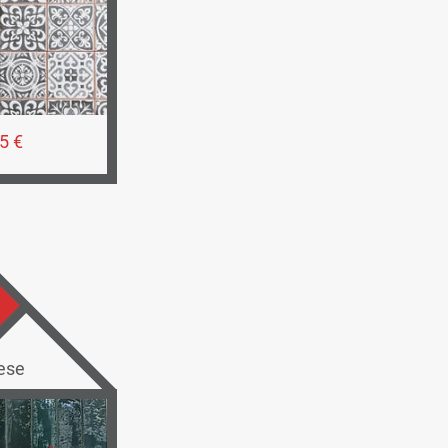
5 €
ese