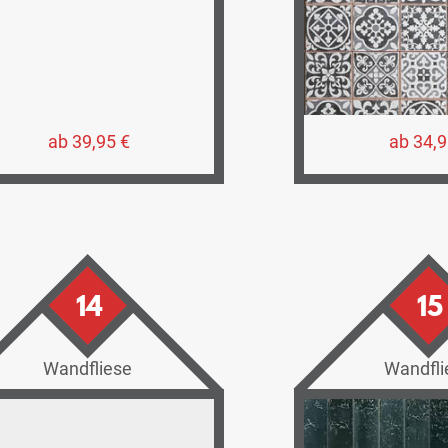
ab 39,95 €
ab 34,9
14
15
Wandfliese
Wandfli