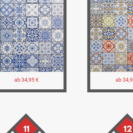
ab 34,95 €
ab 34,9
11
12