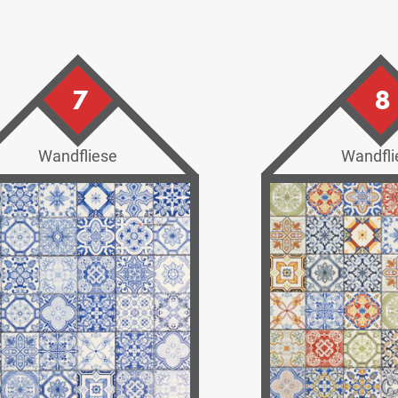
7
8
Wandfliese
Wandfli