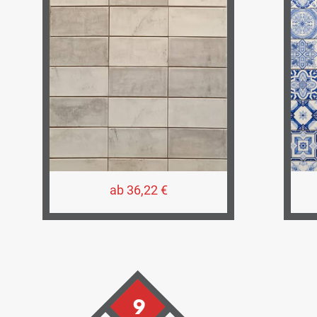
ab 36,22 €
9