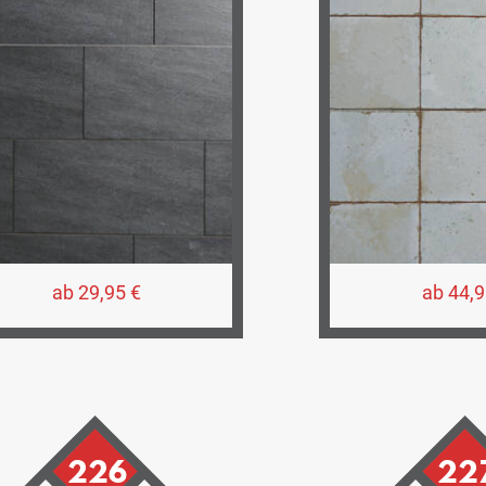
ab 29,95 €
ab 44,9
226
22