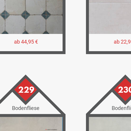
ab 44,95 €
ab 22,9
229
23
Bodenfliese
Bodenfl