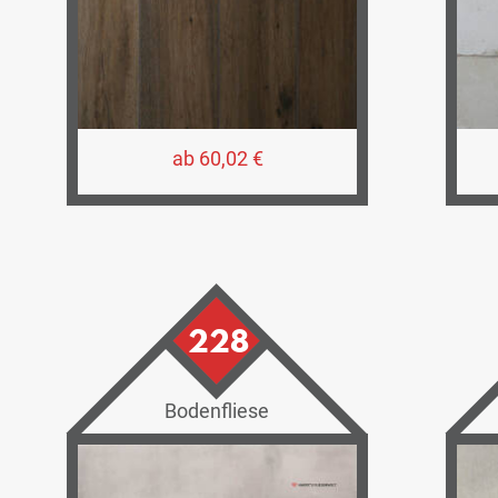
ab 60,02 €
228
Bodenfliese