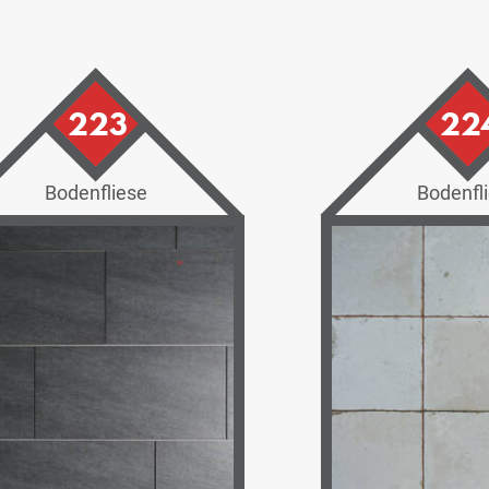
223
22
Bodenfliese
Bodenfl