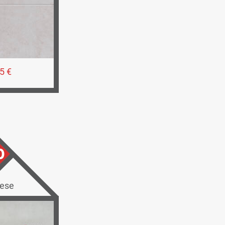
5 €
0
iese