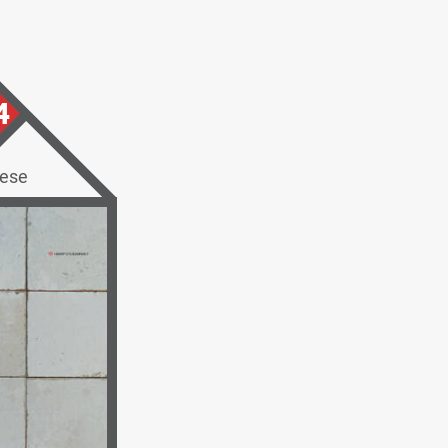
4
iese