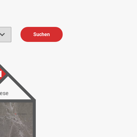
Suchen
1
iese