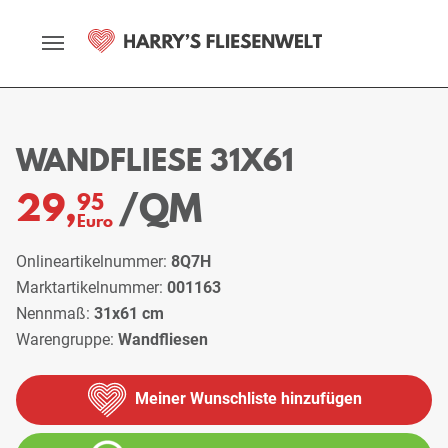
Startseite
Sortiment
Wandfliesen
Wandfliese 31x61
WANDFLIESE 31X61
/QM
29,
95
Euro
Onlineartikelnummer:
8Q7H
Marktartikelnummer:
001163
Nennmaß:
31x61 cm
Warengruppe:
Wandfliesen
Meiner Wunschliste hinzufügen