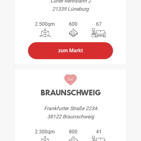
Lüner Rennbahn 2
21339 Lüneburg
2.500qm
600
67
zum Markt
BRAUNSCHWEIG
Frankfurter Straße 223A
38122 Braunschweig
2.300qm
800
41