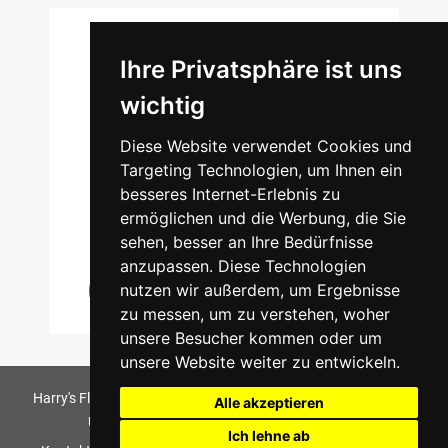
Ihre Privatsphäre ist uns
HAMBURG
wichtig
Schützenstraße 102
Diese Website verwendet Cookies und
22761 Hamburg
Targeting Technologien, um Ihnen ein
besseres Internet-Erlebnis zu
7.500qm
3000
173
ermöglichen und die Werbung, die Sie
sehen, besser an Ihre Bedürfnisse
anzupassen. Diese Technologien
nutzen wir außerdem, um Ergebnisse
zum Markt
zu messen, um zu verstehen, woher
unsere Besucher kommen oder um
unsere Website weiter zu entwickeln.
Harry's Fliesenmarkt GmbH & Co KG
2026
. All Rights Reserved
Alle akzeptieren
Umsetzung und Bereitstellung durch
w3e.de
Ich lehne ab