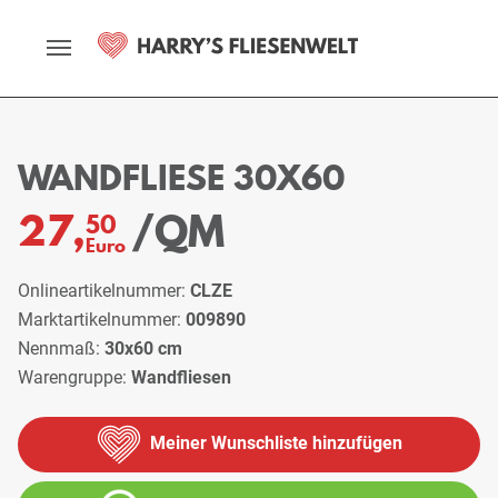
Startseite
Sortiment
Wandfliesen
Wandfliese 30x60
WANDFLIESE 30X60
/QM
27,
50
Euro
Onlineartikelnummer:
CLZE
Marktartikelnummer:
009890
Nennmaß:
30x60 cm
Warengruppe:
Wandfliesen
Meiner Wunschliste hinzufügen