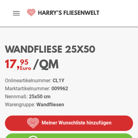
Startseite
Sortiment
Wandfliesen
Wandfliese 25x50
WANDFLIESE 25X50
/QM
17,
95
Euro
Onlineartikelnummer:
CL1Y
Marktartikelnummer:
009962
Nennmaß:
25x50 cm
Warengruppe:
Wandfliesen
Meiner Wunschliste hinzufügen