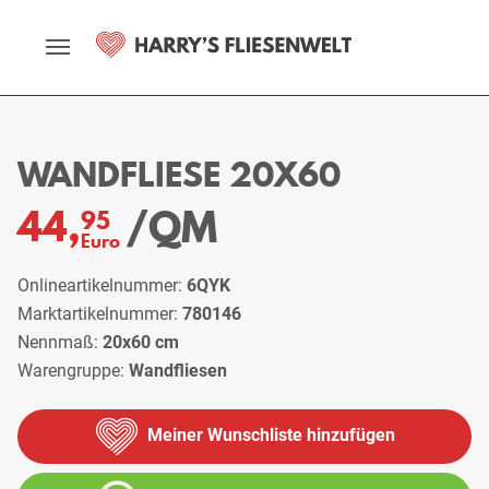
Startseite
Sortiment
Wandfliesen
Wandfliese 20x60
WANDFLIESE 20X60
/QM
44,
95
Euro
Onlineartikelnummer:
6QYK
Marktartikelnummer:
780146
Nennmaß:
20x60 cm
Warengruppe:
Wandfliesen
Meiner Wunschliste hinzufügen