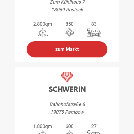
Zum Kühlhaus 7
18069 Rostock
2.800qm
850
83
zum Markt
SCHWERIN
Bahnhofstraße 8
19075 Pampow
1.800qm
600
27