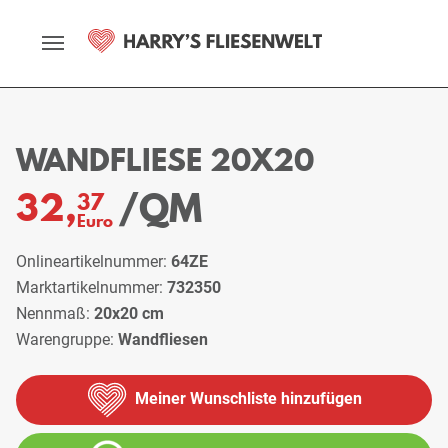
Startseite
Sortiment
Wandfliesen
Wandfliese 20x20
WANDFLIESE 20X20
/QM
32,
37
Euro
Onlineartikelnummer:
64ZE
Marktartikelnummer:
732350
Nennmaß:
20x20 cm
Warengruppe:
Wandfliesen
Meiner Wunschliste hinzufügen