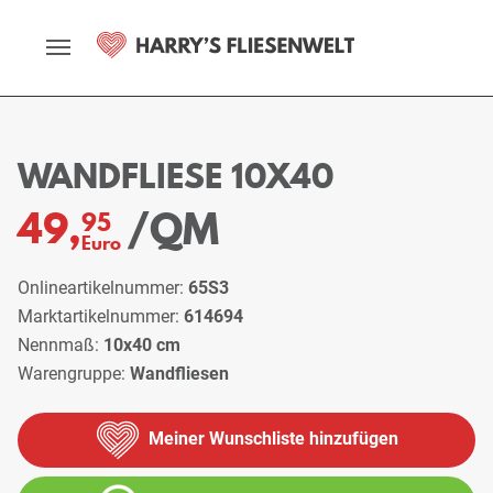
Startseite
Sortiment
Wandfliesen
Wandfliese 10x40
WANDFLIESE 10X40
/QM
49,
95
Euro
Onlineartikelnummer:
65S3
Marktartikelnummer:
614694
Nennmaß:
10x40 cm
Warengruppe:
Wandfliesen
Meiner Wunschliste hinzufügen