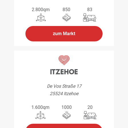
2.800qm
850
83
zum Markt
ITZEHOE
De Vos Straße 17
25524 Itzehoe
1.600qm
1000
20