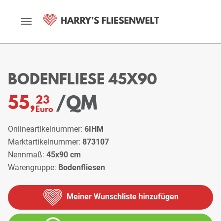
Startseite
Sortiment
Bodenfliesen
Bodenfliese 45x90
BODENFLIESE 45X90
/QM
55,
23
Euro
Onlineartikelnummer:
6IHM
Marktartikelnummer:
873107
Nennmaß:
45x90 cm
Warengruppe:
Bodenfliesen
Meiner Wunschliste hinzufügen