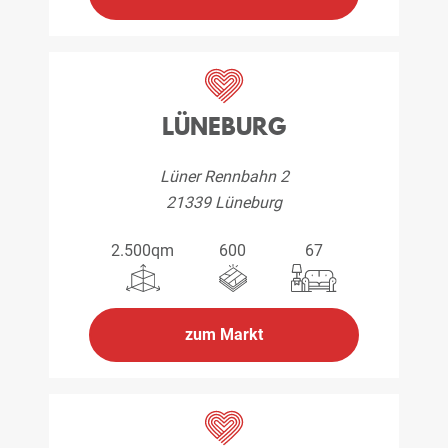
LÜNEBURG
Lüner Rennbahn 2
21339 Lüneburg
2.500qm
600
67
zum Markt