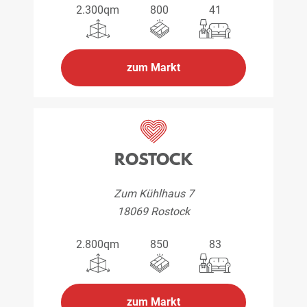
2.300qm
800
41
zum Markt
ROSTOCK
Zum Kühlhaus 7
18069 Rostock
2.800qm
850
83
zum Markt