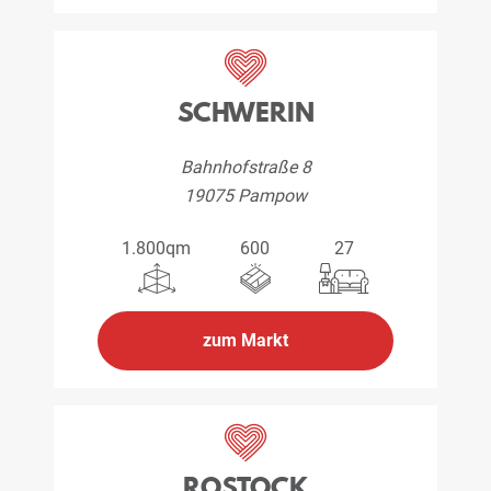
SCHWERIN
Bahnhofstraße 8
19075 Pampow
1.800qm
600
27
zum Markt
ROSTOCK