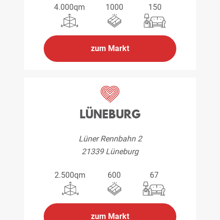
4.000qm
1000
150
zum Markt
LÜNEBURG
Lüner Rennbahn 2
21339 Lüneburg
2.500qm
600
67
zum Markt