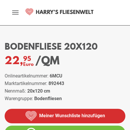
Startseite
Sortiment
Bodenfliesen
Bodenfliese 20x120
BODENFLIESE 20X120
/QM
22,
95
Euro
Onlineartikelnummer:
6MCU
Marktartikelnummer:
892443
Nennmaß:
20x120 cm
Warengruppe:
Bodenfliesen
Meiner Wunschliste hinzufügen