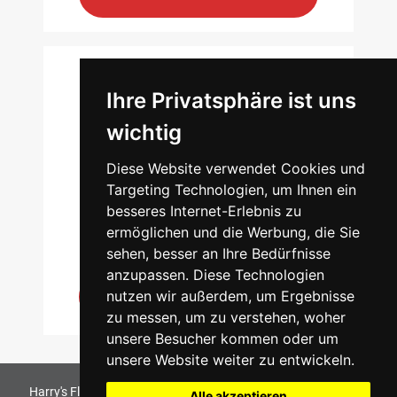
Ihre Privatsphäre ist uns
LÜBECK
wichtig
Schwertfegerstraße 13-15
Diese Website verwendet Cookies und
23556 Lübeck
Targeting Technologien, um Ihnen ein
besseres Internet-Erlebnis zu
3.000qm
1000
94
ermöglichen und die Werbung, die Sie
sehen, besser an Ihre Bedürfnisse
anzupassen. Diese Technologien
nutzen wir außerdem, um Ergebnisse
zum Markt
zu messen, um zu verstehen, woher
unsere Besucher kommen oder um
unsere Website weiter zu entwickeln.
Harry's Fliesenmarkt GmbH & Co KG
2026
. All Rights Reserved
Alle akzeptieren