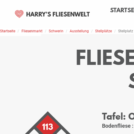
STARTSE
Startseite
Home
Stellplätze
Fliesenmarkt
Schwerin
Ausstellung
Stellplätze
Stellplatz
FLIE
Tafel:
113
Bodenfliese 