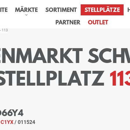
ITE
MÄRKTE
SORTIMENT
STELLPLÄTZE
PARTNER
OUTLET
 - 113
SENMARKT SCH
STELLPLATZ
11
 O66Y4
:
C1YX
/ 011524