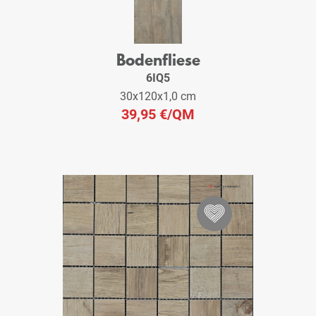
Bodenfliese
6IQ5
30x120x1,0 cm
39,95 €
/QM