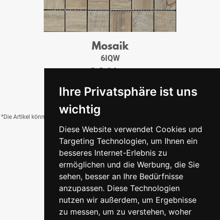
Mosaik
6IQW
5x5x0,9 cm
8,95 €
/Tfl.
Ihre Privatsphäre ist uns
wichtig
*Die Artikel können durch Belichtung, Charge, Brand, Formate und weitere Einflüsse
Diese Website verwendet Cookies und
von der Abbildung abweichen.
Targeting Technologien, um Ihnen ein
besseres Internet-Erlebnis zu
ermöglichen und die Werbung, die Sie
Zurück zur Übersicht
sehen, besser an Ihre Bedürfnisse
anzupassen. Diese Technologien
nutzen wir außerdem, um Ergebnisse
zu messen, um zu verstehen, woher