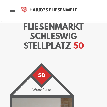
Startseite
Fliesenmarkt
Schleswig
Ausstellung
Stellplätze
Stellplatz - 50
FLIESENMARKT
SCHLESWIG
STELLPLATZ
50
50
Wandfliese