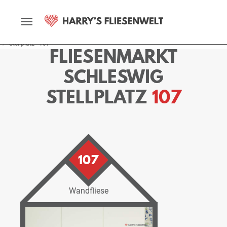
Startseite
Fliesenmarkt
Schleswig
Ausstellung
Stellplätze
Stellplatz - 107
FLIESENMARKT
SCHLESWIG
STELLPLATZ
107
107
Wandfliese