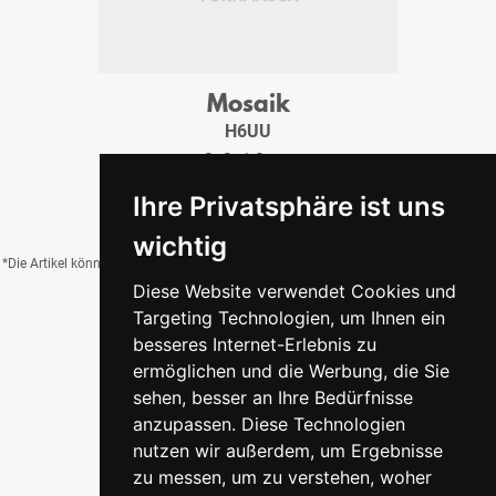
Mosaik
H6UU
3x3x1,0 cm
27,00 €
/Tfl.
Ihre Privatsphäre ist uns
wichtig
*Die Artikel können durch Belichtung, Charge, Brand, Formate und weitere Einflüsse
Diese Website verwendet Cookies und
von der Abbildung abweichen.
Targeting Technologien, um Ihnen ein
besseres Internet-Erlebnis zu
ermöglichen und die Werbung, die Sie
Zurück zur Übersicht
sehen, besser an Ihre Bedürfnisse
anzupassen. Diese Technologien
nutzen wir außerdem, um Ergebnisse
zu messen, um zu verstehen, woher