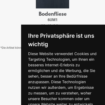
Bodenfliese
6UM1
30x60x0,9 cm
42,00 €
/QM
Ihre Privatsphäre ist uns
wichtig
*Die Artikel können durch Belichtung, Charge, Brand, Formate und weitere Einflüsse
Diese Website verwendet Cookies und
von der Abbildung abweichen.
Targeting Technologien, um Ihnen ein
besseres Internet-Erlebnis zu
ermöglichen und die Werbung, die Sie
Zurück zur Übersicht
sehen, besser an Ihre Bedürfnisse
anzupassen. Diese Technologien
nutzen wir außerdem, um Ergebnisse
zu messen, um zu verstehen, woher
unsere Besucher kommen oder um
unsere Website weiter zu entwickeln.