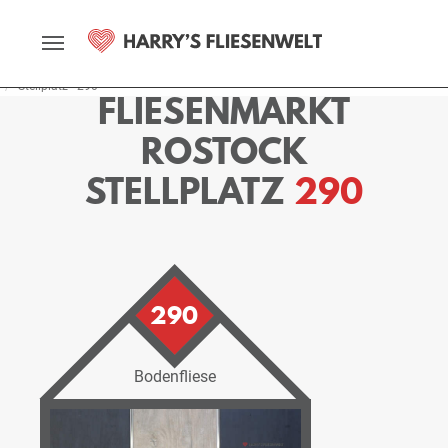
Startseite
Fliesenmarkt
Rostock
Ausstellung
Stellplätze
Stellplatz - 290
FLIESENMARKT
ROSTOCK
STELLPLATZ
290
290
Bodenfliese