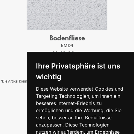
Bodenfliese
6MD4
20x20x0,8 cm
27,50 €
/QM
Ihre Privatsphäre ist uns
wichtig
*Die Artikel können durch Belichtung, Charge, Brand, Formate und weitere Einflüsse
Diese Website verwendet Cookies und
von der Abbildung abweichen.
Targeting Technologien, um Ihnen ein
besseres Internet-Erlebnis zu
ermöglichen und die Werbung, die Sie
Zurück zur Übersicht
sehen, besser an Ihre Bedürfnisse
anzupassen. Diese Technologien
nutzen wir außerdem, um Ergebnisse