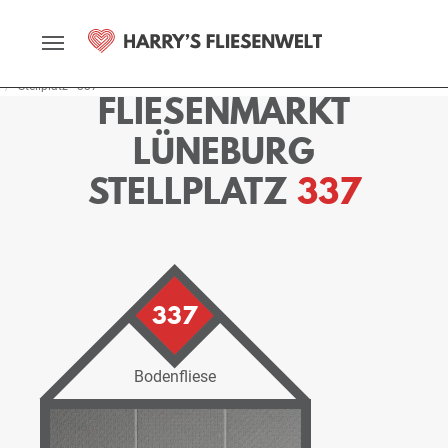
Startseite
Fliesenmarkt
Lüneburg
Ausstellung
Stellplätze
Stellplatz - 337
FLIESENMARKT
LÜNEBURG
STELLPLATZ
337
337
Bodenfliese