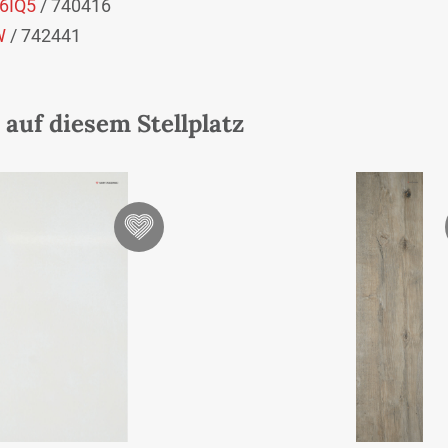
6IQ5
/ 740416
W
/ 742441
auf diesem Stellplatz