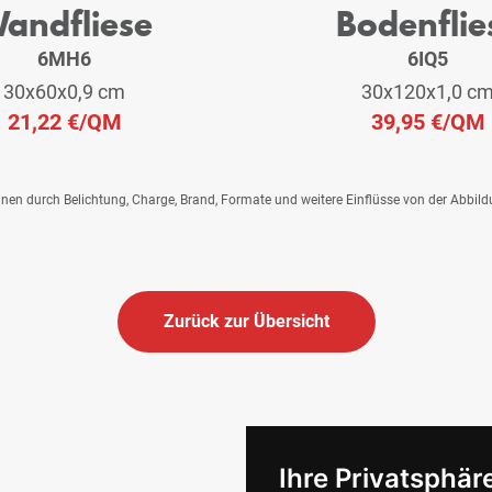
andfliese
Bodenflie
6MH6
6IQ5
30x60x0,9 cm
30x120x1,0 c
21,22 €
/QM
39,95 €
/QM
önnen durch Belichtung, Charge, Brand, Formate und weitere Einflüsse von der Abbil
Zurück zur Übersicht
Ihre Privatsphäre