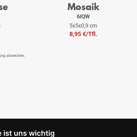
se
Mosaik
6IQW
m
5x5x0,9 cm
8,95 €
/Tfl.
dung abweichen.
 ist uns wichtig