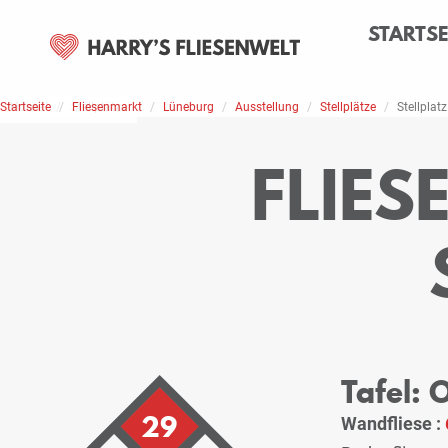
STARTSE
Startseite
Home
Stellplätze
Fliesenmarkt
Lüneburg
Ausstellung
Stellplätze
Stellplatz
FLIE
Tafel:
29
Wandfliese :