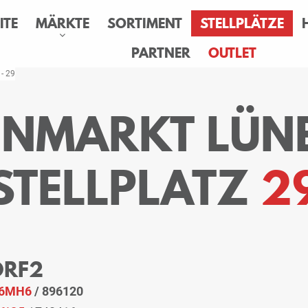
ITE
MÄRKTE
SORTIMENT
STELLPLÄTZE
PARTNER
OUTLET
 - 29
SENMARKT LÜN
STELLPLATZ
2
 ORF2
6MH6
/ 896120