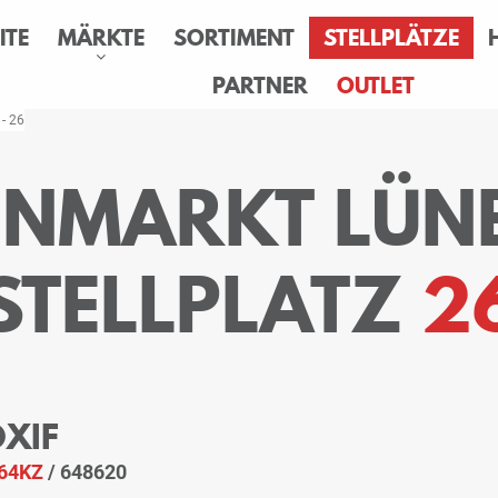
ITE
MÄRKTE
SORTIMENT
STELLPLÄTZE
PARTNER
OUTLET
 - 26
SENMARKT LÜN
STELLPLATZ
2
OXIF
64KZ
/ 648620