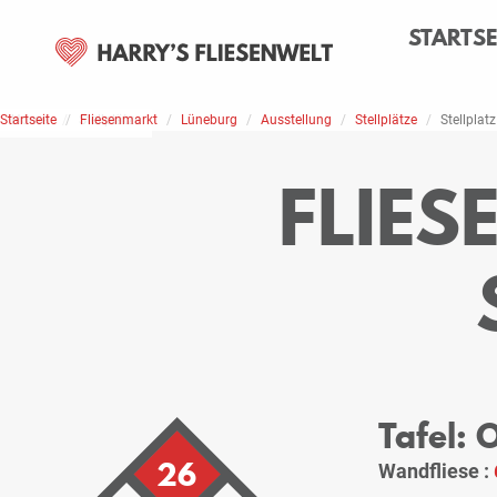
STARTSE
Startseite
Home
Stellplätze
Fliesenmarkt
Lüneburg
Ausstellung
Stellplätze
Stellplatz
FLIE
Tafel: 
26
Wandfliese :