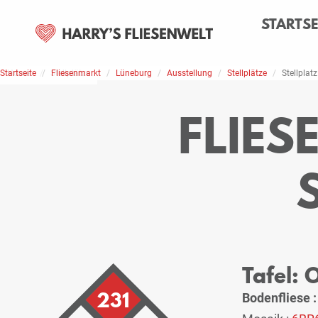
STARTSE
Startseite
Home
Stellplätze
Fliesenmarkt
Lüneburg
Ausstellung
Stellplätze
Stellplatz
FLIE
Tafel: 
231
Bodenfliese 