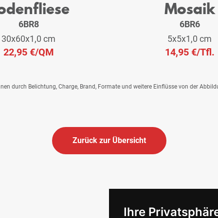
odenfliese
Mosaik
6BR8
6BR6
30x60x1,0 cm
5x5x1,0 cm
22,95 €
/QM
14,95 €
/Tfl.
önnen durch Belichtung, Charge, Brand, Formate und weitere Einflüsse von der Abbil
Zurück zur Übersicht
Ihre Privatsphäre