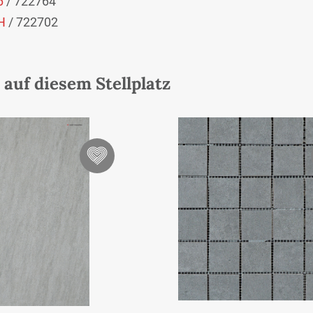
6
/ 722764
H
/ 722702
auf diesem Stellplatz