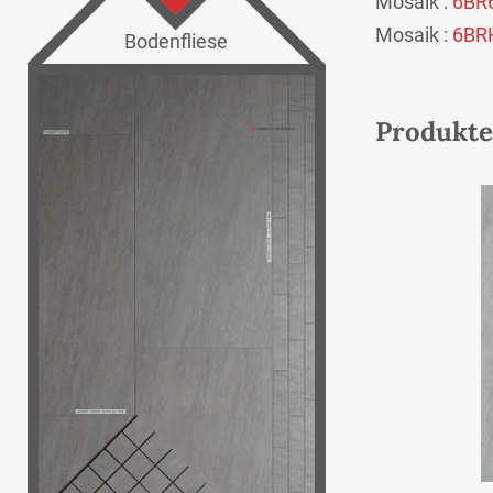
Mosaik :
6BR
Mosaik :
6BR
Bodenfliese
Produkte 