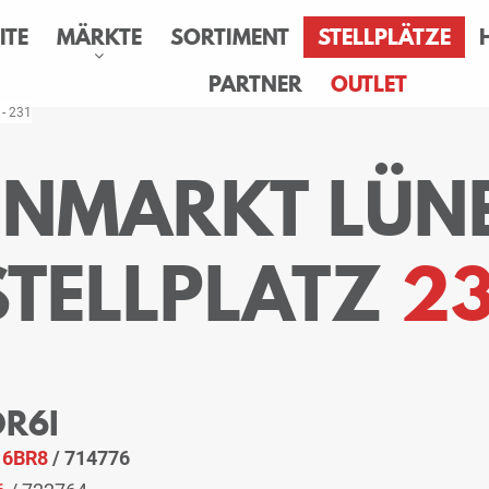
ITE
MÄRKTE
SORTIMENT
STELLPLÄTZE
PARTNER
OUTLET
 - 231
SENMARKT LÜN
STELLPLATZ
23
OR6I
:
6BR8
/ 714776