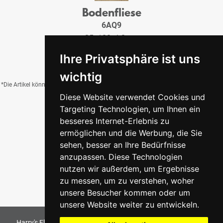
Bodenfliese
6AQ9
25x100x1,2 cm
60,02 €
/QM
Ihre Privatsphäre ist uns
wichtig
*Die Artikel können durch Belichtung, Charge, Brand, Formate und weitere Einflüsse
Diese Website verwendet Cookies und
von der Abbildung abweichen.
Targeting Technologien, um Ihnen ein
besseres Internet-Erlebnis zu
ermöglichen und die Werbung, die Sie
Zurück zur Übersicht
sehen, besser an Ihre Bedürfnisse
anzupassen. Diese Technologien
nutzen wir außerdem, um Ergebnisse
zu messen, um zu verstehen, woher
unsere Besucher kommen oder um
unsere Website weiter zu entwickeln.
Harry's Fliesenmarkt GmbH & Co KG
2026
. All Rights Reserved