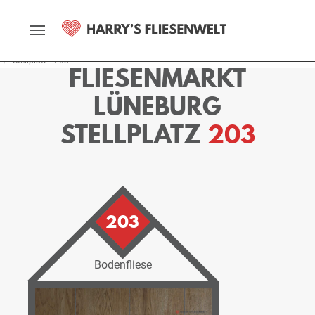
Startseite
Fliesenmarkt
Lüneburg
Ausstellung
Stellplätze
Stellplatz - 203
FLIESENMARKT
LÜNEBURG
STELLPLATZ
203
203
Bodenfliese