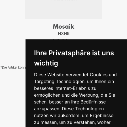
Mosaik
HXH8
2x5x0,8 cm
17,95 €
/Tfl.
Ihre Privatsphäre ist uns
wichtig
*Die Artikel können durch Belichtung, Charge, Brand, Formate und weitere Einflüsse
Diese Website verwendet Cookies und
von der Abbildung abweichen.
Targeting Technologien, um Ihnen ein
besseres Internet-Erlebnis zu
ermöglichen und die Werbung, die Sie
Zurück zur Übersicht
sehen, besser an Ihre Bedürfnisse
anzupassen. Diese Technologien
nutzen wir außerdem, um Ergebnisse
zu messen, um zu verstehen, woher