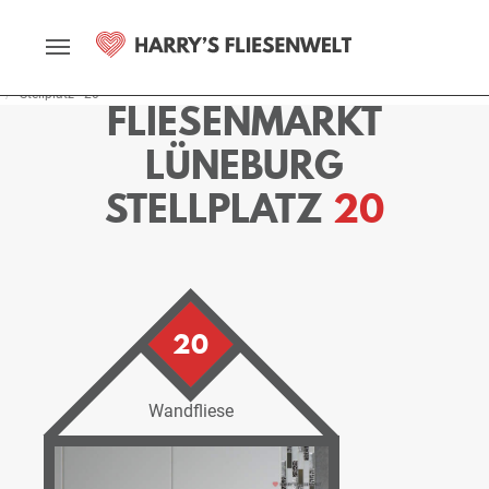
Startseite
Fliesenmarkt
Lüneburg
Ausstellung
Stellplätze
Stellplatz - 20
FLIESENMARKT
LÜNEBURG
STELLPLATZ
20
20
Wandfliese