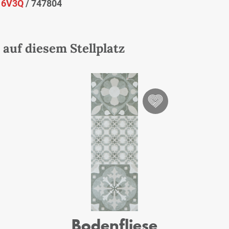
:
6V3Q
/ 747804
auf diesem Stellplatz
Bodenfliese