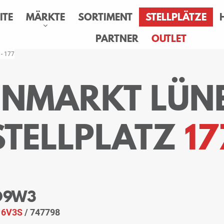
ITE
MÄRKTE
SORTIMENT
STELLPLÄTZE
PARTNER
OUTLET
 - 177
SENMARKT LÜN
STELLPLATZ
17
 O9W3
:
6V3S
/ 747798