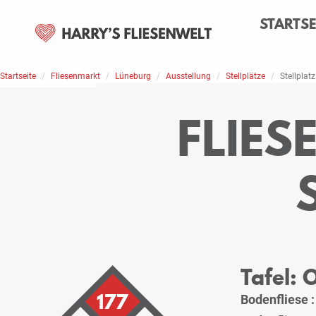
STARTSE
Startseite
Home
Stellplätze
Fliesenmarkt
Lüneburg
Ausstellung
Stellplätze
Stellplatz
FLIE
Tafel:
177
Bodenfliese 