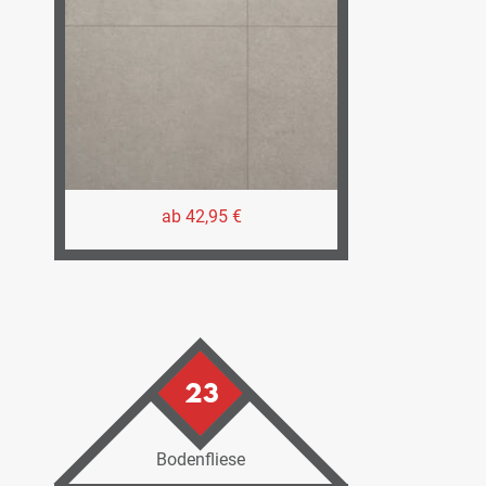
ab 42,95 €
23
Bodenfliese