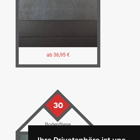
ab 36,95 €
30
Bodenfliese