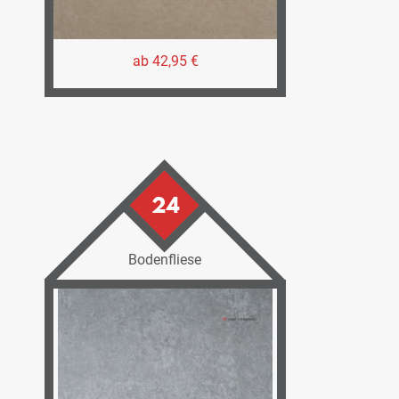
ab 42,95 €
24
Bodenfliese