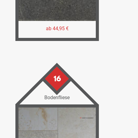
ab 44,95 €
16
Bodenfliese