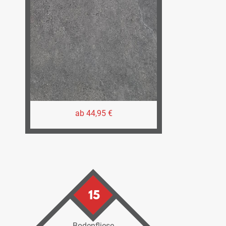
ab 44,95 €
15
Bodenfliese