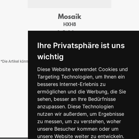
Mosaik
HXH8
2x5x0,8 cm
17,95 €
/Tfl.
Ihre Privatsphäre ist uns
wichtig
*Die Artikel können durch Belichtung, Charge, Brand, Formate und weitere Einflüsse
Diese Website verwendet Cookies und
von der Abbildung abweichen.
Targeting Technologien, um Ihnen ein
besseres Internet-Erlebnis zu
ermöglichen und die Werbung, die Sie
Zurück zur Übersicht
sehen, besser an Ihre Bedürfnisse
anzupassen. Diese Technologien
nutzen wir außerdem, um Ergebnisse
zu messen, um zu verstehen, woher
unsere Besucher kommen oder um
unsere Website weiter zu entwickeln.