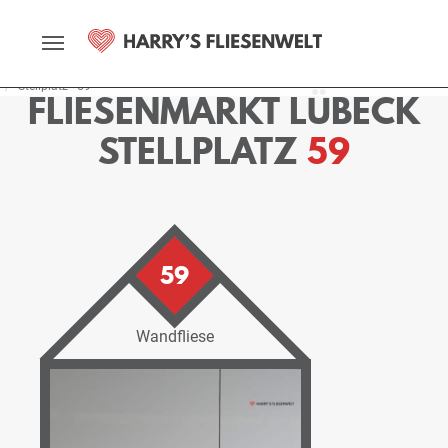
Startseite
Fliesenmarkt
Lübeck
Ausstellung
Stellplätze
Stellplatz - 59
FLIESENMARKT LÜBECK
STELLPLATZ
59
59
Wandfliese