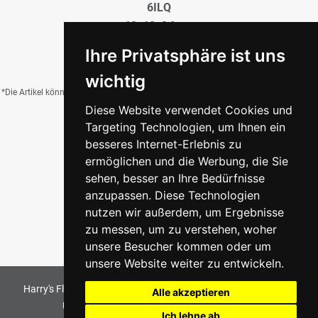
6ILQ
60x60x0,9 cm
39,95 €
/QM
Ihre Privatsphäre ist uns
wichtig
*Die Artikel können durch Belichtung, Charge, Brand, Formate und weitere Einflüsse
Diese Website verwendet Cookies und
von der Abbildung abweichen.
Targeting Technologien, um Ihnen ein
besseres Internet-Erlebnis zu
ermöglichen und die Werbung, die Sie
Zurück zur Übersicht
sehen, besser an Ihre Bedürfnisse
anzupassen. Diese Technologien
nutzen wir außerdem, um Ergebnisse
zu messen, um zu verstehen, woher
unsere Besucher kommen oder um
unsere Website weiter zu entwickeln.
Harry's Fliesenmarkt GmbH & Co KG
2026
. All Rights Reserved
Alle akzeptieren
Umsetzung und Bereitstellung durch
w3e.de
Ich lehne ab