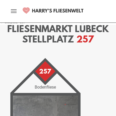
Startseite
Fliesenmarkt
Lübeck
Ausstellung
Stellplätze
Stellplatz - 257
FLIESENMARKT LÜBECK
STELLPLATZ
257
257
Bodenfliese