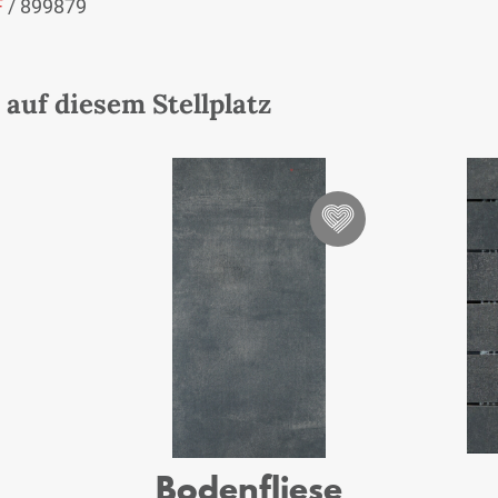
F
/ 899879
auf diesem Stellplatz
Bodenfliese