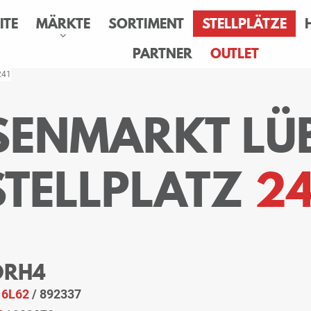
ITE
MÄRKTE
SORTIMENT
STELLPLÄTZE
PARTNER
OUTLET
 241
ESENMARKT LÜ
STELLPLATZ
24
 ORH4
:
6L62
/ 892337