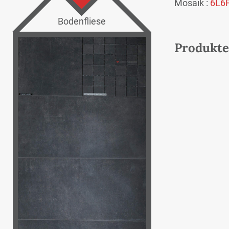
Mosaik :
6L6
Bodenfliese
Produkte 