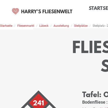
STARTSE
Startseite
Home
Stellplätze
Fliesenmarkt
Lübeck
Ausstellung
Stellplätze
Stellplatz -
FLI
Tafel:
241
Bodenfliese 