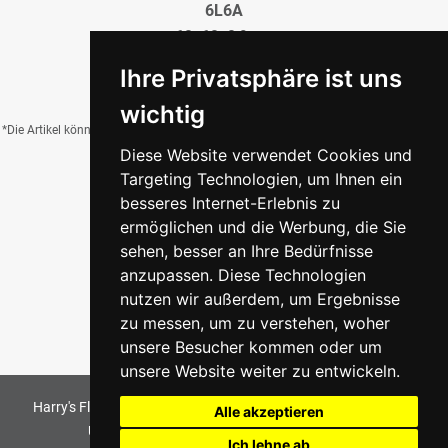
6L6A
60x60x0,9 cm
34,95 €
/QM
Ihre Privatsphäre ist uns
wichtig
*Die Artikel können durch Belichtung, Charge, Brand, Formate und weitere Einflüsse
Diese Website verwendet Cookies und
von der Abbildung abweichen.
Targeting Technologien, um Ihnen ein
besseres Internet-Erlebnis zu
ermöglichen und die Werbung, die Sie
Zurück zur Übersicht
sehen, besser an Ihre Bedürfnisse
anzupassen. Diese Technologien
nutzen wir außerdem, um Ergebnisse
zu messen, um zu verstehen, woher
unsere Besucher kommen oder um
unsere Website weiter zu entwickeln.
Harry's Fliesenmarkt GmbH & Co KG
2026
. All Rights Reserved
Alle akzeptieren
Umsetzung und Bereitstellung durch
w3e.de
Ich lehne ab