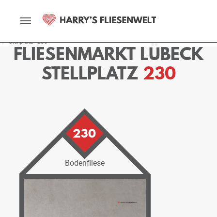
Startseite
Fliesenmarkt
Lübeck
Ausstellung
Stellplätze
Stellplatz - 230
FLIESENMARKT LÜBECK
STELLPLATZ
230
230
Bodenfliese