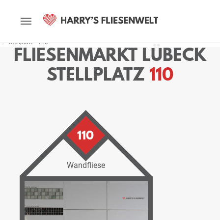
Startseite
Fliesenmarkt
Lübeck
Ausstellung
Stellplätze
Stellplatz - 110
FLIESENMARKT LÜBECK
STELLPLATZ
110
110
Wandfliese