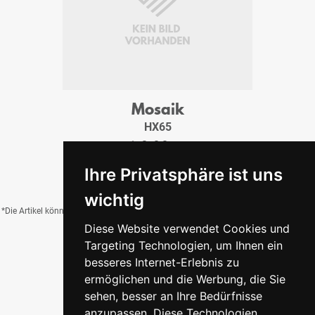
Mosaik
HX65
1x2x0,8 cm
20,95 €
/Tfl.
Ihre Privatsphäre ist uns
wichtig
*Die Artikel können durch Belichtung, Charge, Brand, Formate und weitere Einflüsse
Diese Website verwendet Cookies und
von der Abbildung abweichen.
Targeting Technologien, um Ihnen ein
besseres Internet-Erlebnis zu
ermöglichen und die Werbung, die Sie
Zurück zur Übersicht
sehen, besser an Ihre Bedürfnisse
anzupassen. Diese Technologien