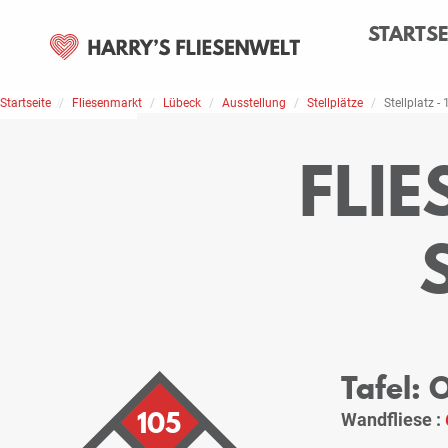
STARTSE
Startseite
Home
Stellplätze
Fliesenmarkt
Lübeck
Ausstellung
Stellplätze
Stellplatz -
FLI
Tafel: 
105
Wandfliese :