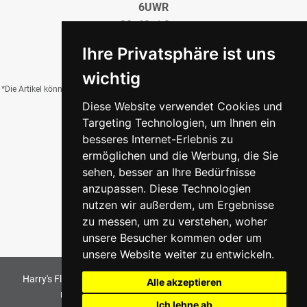
6UWR
30x60x1,0 cm
38,96 €
/QM
Ihre Privatsphäre ist uns
wichtig
*Die Artikel können durch Belichtung, Charge, Brand, Formate und weitere Einflüsse
Diese Website verwendet Cookies und
von der Abbildung abweichen.
Targeting Technologien, um Ihnen ein
besseres Internet-Erlebnis zu
ermöglichen und die Werbung, die Sie
Zurück zur Übersicht
sehen, besser an Ihre Bedürfnisse
anzupassen. Diese Technologien
nutzen wir außerdem, um Ergebnisse
zu messen, um zu verstehen, woher
unsere Besucher kommen oder um
unsere Website weiter zu entwickeln.
Harry's Fliesenmarkt GmbH & Co KG
2026
. All Rights Reserved
Alle akzeptieren
Umsetzung und Bereitstellung durch
w3e.de
Ich lehne ab