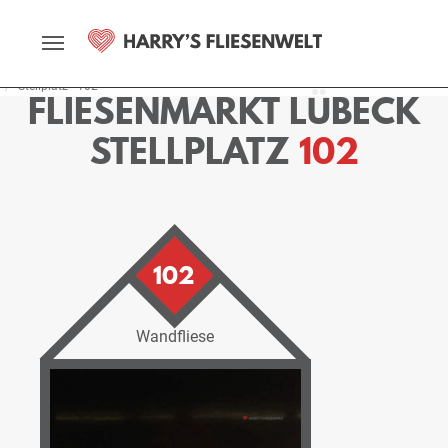
Startseite
Fliesenmarkt
Lübeck
Ausstellung
Stellplätze
Stellplatz - 102
FLIESENMARKT LÜBECK
STELLPLATZ
102
102
Wandfliese