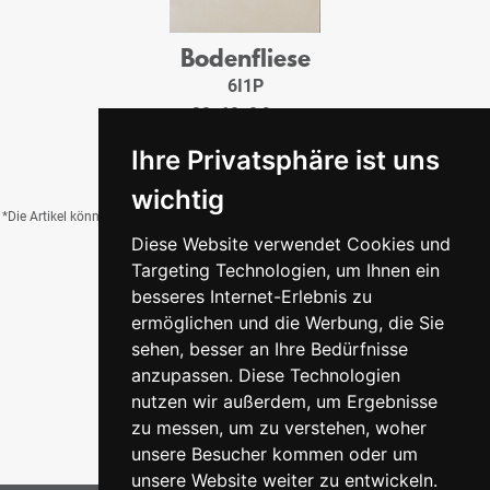
Bodenfliese
6I1P
30x60x0,9 cm
13,95 €
/QM
Ihre Privatsphäre ist uns
wichtig
*Die Artikel können durch Belichtung, Charge, Brand, Formate und weitere Einflüsse
Diese Website verwendet Cookies und
von der Abbildung abweichen.
Targeting Technologien, um Ihnen ein
besseres Internet-Erlebnis zu
ermöglichen und die Werbung, die Sie
Zurück zur Übersicht
sehen, besser an Ihre Bedürfnisse
anzupassen. Diese Technologien
nutzen wir außerdem, um Ergebnisse
zu messen, um zu verstehen, woher
unsere Besucher kommen oder um
unsere Website weiter zu entwickeln.