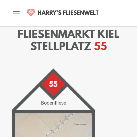
Startseite
Fliesenmarkt
Kiel
Ausstellung
Stellplätze
Stellplatz - 55
FLIESENMARKT KIEL
STELLPLATZ
55
55
Bodenfliese