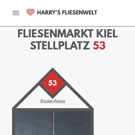
Startseite
Fliesenmarkt
Kiel
Ausstellung
Stellplätze
Stellplatz - 53
FLIESENMARKT KIEL
STELLPLATZ
53
53
Bodenfliese