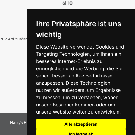
6I1Q
30x60x0,9 cm
19,95 €
/QM
Ihre Privatsphäre ist uns
wichtig
*Die Artikel können durch Belichtung, Charge, Brand, Formate und weitere Einflüsse
Diese Website verwendet Cookies und
von der Abbildung abweichen.
Targeting Technologien, um Ihnen ein
besseres Internet-Erlebnis zu
ermöglichen und die Werbung, die Sie
Zurück zur Übersicht
sehen, besser an Ihre Bedürfnisse
anzupassen. Diese Technologien
nutzen wir außerdem, um Ergebnisse
zu messen, um zu verstehen, woher
unsere Besucher kommen oder um
unsere Website weiter zu entwickeln.
Harry's Fliesenmarkt GmbH & Co KG
2026
. All Rights Reserved
Alle akzeptieren
Umsetzung und Bereitstellung durch
w3e.de
Ich lehne ab