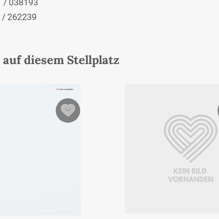
1
/ 038193
/ 262239
auf diesem Stellplatz