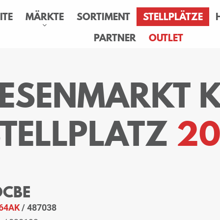
ITE
MÄRKTE
SORTIMENT
STELLPLÄTZE
PARTNER
OUTLET
IESENMARKT K
STELLPLATZ
20
 OCBE
64AK
/ 487038