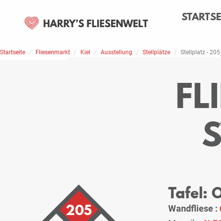
STARTSE
Startseite
Home
Stellplätze
Fliesenmarkt
Kiel
Ausstellung
Stellplätze
Stellplatz - 205
FL
Tafel:
205
Wandfliese :