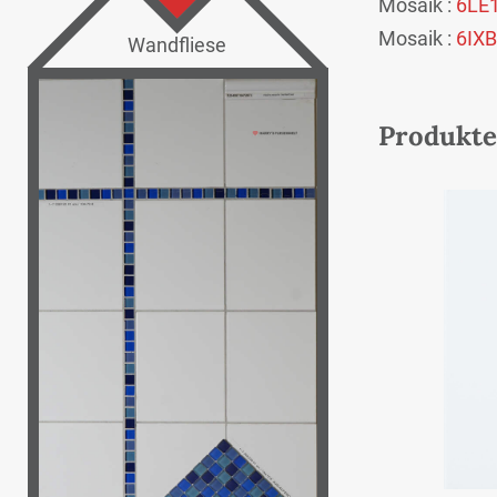
Mosaik :
6LE
Mosaik :
6IXB
Wandfliese
Produkte 