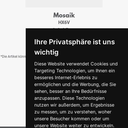
Mosaik
HX6V
3x3x0,7 cm
23,95 €
/Tfl.
Ihre Privatsphäre ist uns
wichtig
*Die Artikel können durch Belichtung, Charge, Brand, Formate und weitere Einflüsse
Diese Website verwendet Cookies und
von der Abbildung abweichen.
Targeting Technologien, um Ihnen ein
besseres Internet-Erlebnis zu
ermöglichen und die Werbung, die Sie
Zurück zur Übersicht
sehen, besser an Ihre Bedürfnisse
anzupassen. Diese Technologien
nutzen wir außerdem, um Ergebnisse
zu messen, um zu verstehen, woher
unsere Besucher kommen oder um
unsere Website weiter zu entwickeln.