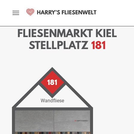
Startseite
Fliesenmarkt
Kiel
Ausstellung
Stellplätze
Stellplatz - 181
FLIESENMARKT KIEL
STELLPLATZ
181
181
Wandfliese