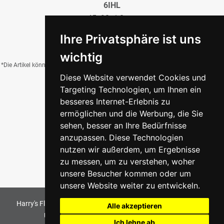
6IHL
45x90x1,0 cm
55,23 €
/QM
Ihre Privatsphäre ist uns
wichtig
*Die Artikel können durch Belichtung, Charge, Brand, Formate und weitere Einflüsse
Diese Website verwendet Cookies und
von der Abbildung abweichen.
Targeting Technologien, um Ihnen ein
besseres Internet-Erlebnis zu
ermöglichen und die Werbung, die Sie
Zurück zur Übersicht
sehen, besser an Ihre Bedürfnisse
anzupassen. Diese Technologien
nutzen wir außerdem, um Ergebnisse
zu messen, um zu verstehen, woher
unsere Besucher kommen oder um
unsere Website weiter zu entwickeln.
Harry's Fliesenmarkt GmbH & Co KG
2026
. All Rights Reserved
Alle akzeptieren
Umsetzung und Bereitstellung durch
w3e.de
Ich lehne ab