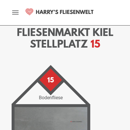
Startseite
Fliesenmarkt
Kiel
Ausstellung
Stellplätze
Stellplatz - 15
FLIESENMARKT KIEL
STELLPLATZ
15
15
Bodenfliese