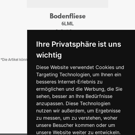
Bodenfliese
6LML
3x3x1,0 cm
4,50 €
/Tfl.
Ihre Privatsphäre ist uns
wichtig
*Die Artikel können durch Belichtung, Charge, Brand, Formate und weitere Einflüsse
Diese Website verwendet Cookies und
von der Abbildung abweichen.
Targeting Technologien, um Ihnen ein
besseres Internet-Erlebnis zu
ermöglichen und die Werbung, die Sie
Zurück zur Übersicht
sehen, besser an Ihre Bedürfnisse
anzupassen. Diese Technologien
nutzen wir außerdem, um Ergebnisse
zu messen, um zu verstehen, woher
unsere Besucher kommen oder um
unsere Website weiter zu entwickeln.