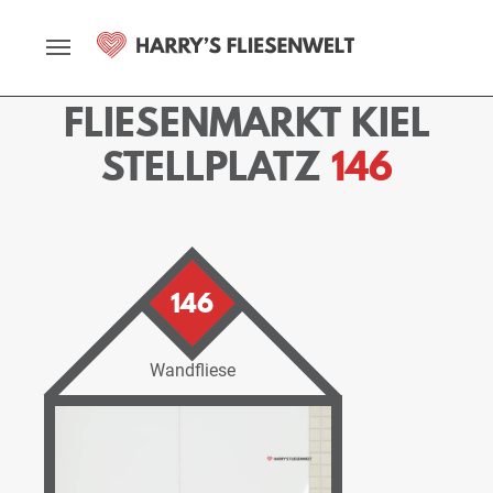
Startseite
Fliesenmarkt
Kiel
Ausstellung
Stellplätze
Stellplatz - 146
FLIESENMARKT KIEL
STELLPLATZ
146
146
Wandfliese