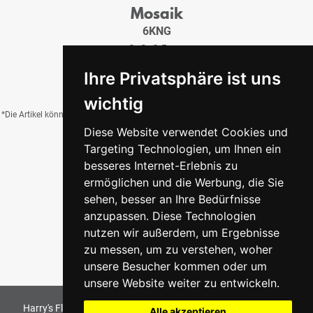
Mosaik
6KNG
3x3x0,5 cm
21,95 €
/QM
Ihre Privatsphäre ist uns
wichtig
*Die Artikel können durch Belichtung, Charge, Brand, Formate und weitere Einflüsse
Diese Website verwendet Cookies und
von der Abbildung abweichen.
Targeting Technologien, um Ihnen ein
besseres Internet-Erlebnis zu
ermöglichen und die Werbung, die Sie
Zurück zur Übersicht
sehen, besser an Ihre Bedürfnisse
anzupassen. Diese Technologien
nutzen wir außerdem, um Ergebnisse
zu messen, um zu verstehen, woher
unsere Besucher kommen oder um
unsere Website weiter zu entwickeln.
Harry's Fliesenmarkt GmbH & Co KG
2026
. All Rights Reserved
Alle akzeptieren