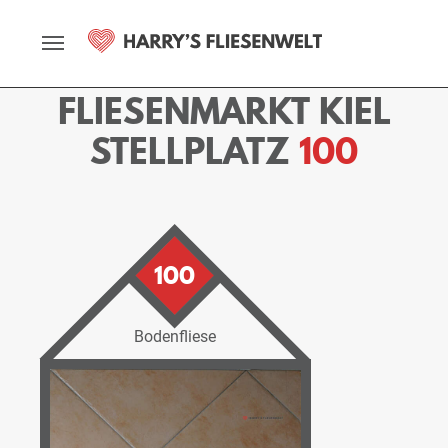
Startseite
Fliesenmarkt
Kiel
Ausstellung
Stellplätze
Stellplatz - 100
FLIESENMARKT KIEL
STELLPLATZ
100
100
Bodenfliese