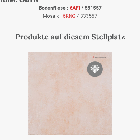
Bodenfliese :
6AFI
/ 531557
Mosaik :
6KNG
/ 333557
Produkte auf diesem Stellplatz