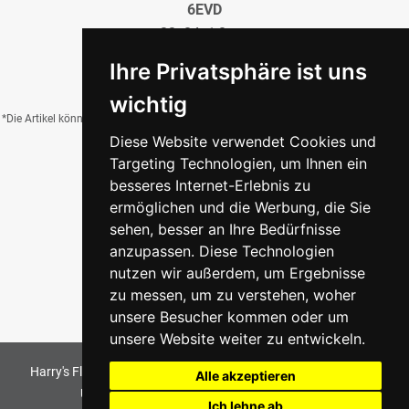
6EVD
22x84x1,0 cm
32,95 €
/QM
Ihre Privatsphäre ist uns
wichtig
*Die Artikel können durch Belichtung, Charge, Brand, Formate und weitere Einflüsse
Diese Website verwendet Cookies und
von der Abbildung abweichen.
Targeting Technologien, um Ihnen ein
besseres Internet-Erlebnis zu
ermöglichen und die Werbung, die Sie
Zurück zur Übersicht
sehen, besser an Ihre Bedürfnisse
anzupassen. Diese Technologien
nutzen wir außerdem, um Ergebnisse
zu messen, um zu verstehen, woher
unsere Besucher kommen oder um
unsere Website weiter zu entwickeln.
Harry's Fliesenmarkt GmbH & Co KG
2026
. All Rights Reserved
Alle akzeptieren
Umsetzung und Bereitstellung durch
w3e.de
Ich lehne ab