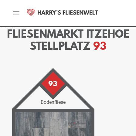
Startseite
Fliesenmarkt
Itzehoe
Ausstellung
Stellplätze
Stellplatz - 93
FLIESENMARKT ITZEHOE
STELLPLATZ
93
93
Bodenfliese