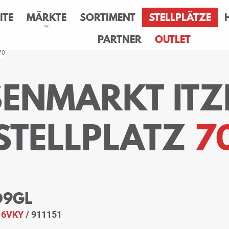
ITE
MÄRKTE
SORTIMENT
STELLPLÄTZE
PARTNER
OUTLET
 70
SENMARKT IT
STELLPLATZ
7
 O9GL
:
6VKY
/ 911151