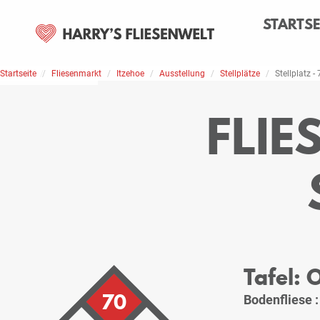
STARTSE
Startseite
Home
Stellplätze
Fliesenmarkt
Itzehoe
Ausstellung
Stellplätze
Stellplatz -
FLIE
Tafel:
70
Bodenfliese 