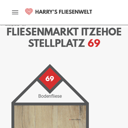
Startseite
Fliesenmarkt
Itzehoe
Ausstellung
Stellplätze
Stellplatz - 69
FLIESENMARKT ITZEHOE
STELLPLATZ
69
69
Bodenfliese