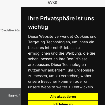
6VKD
20x120x0,9 cm
39,95 €
/QM
Ihre Privatsphäre ist uns
wichtig
*Die Artikel können durch Belichtung, Charge, Brand, Formate und weitere Einflüsse
Diese Website verwendet Cookies und
von der Abbildung abweichen.
Targeting Technologien, um Ihnen ein
besseres Internet-Erlebnis zu
ermöglichen und die Werbung, die Sie
Zurück zur Übersicht
sehen, besser an Ihre Bedürfnisse
anzupassen. Diese Technologien
nutzen wir außerdem, um Ergebnisse
zu messen, um zu verstehen, woher
unsere Besucher kommen oder um
unsere Website weiter zu entwickeln.
Harry's Fliesenmarkt GmbH & Co KG
2026
. All Rights Reserved
Alle akzeptieren
Umsetzung und Bereitstellung durch
w3e.de
Ich lehne ab