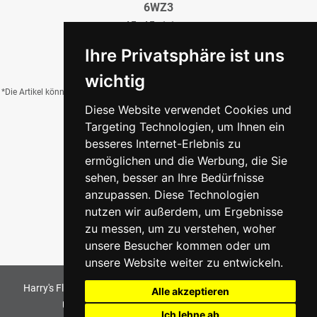
6WZ3
45x45x1,1 cm
44,95 €
/QM
Ihre Privatsphäre ist uns
wichtig
*Die Artikel können durch Belichtung, Charge, Brand, Formate und weitere Einflüsse
Diese Website verwendet Cookies und
von der Abbildung abweichen.
Targeting Technologien, um Ihnen ein
besseres Internet-Erlebnis zu
ermöglichen und die Werbung, die Sie
Zurück zur Übersicht
sehen, besser an Ihre Bedürfnisse
anzupassen. Diese Technologien
nutzen wir außerdem, um Ergebnisse
zu messen, um zu verstehen, woher
unsere Besucher kommen oder um
unsere Website weiter zu entwickeln.
Harry's Fliesenmarkt GmbH & Co KG
2026
. All Rights Reserved
Alle akzeptieren
Umsetzung und Bereitstellung durch
w3e.de
Ich lehne ab