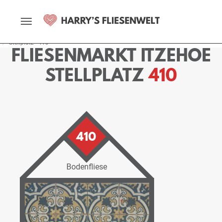
Startseite
Fliesenmarkt
Itzehoe
Ausstellung
Stellplätze
Stellplatz - 410
FLIESENMARKT ITZEHOE
STELLPLATZ
410
410
Bodenfliese