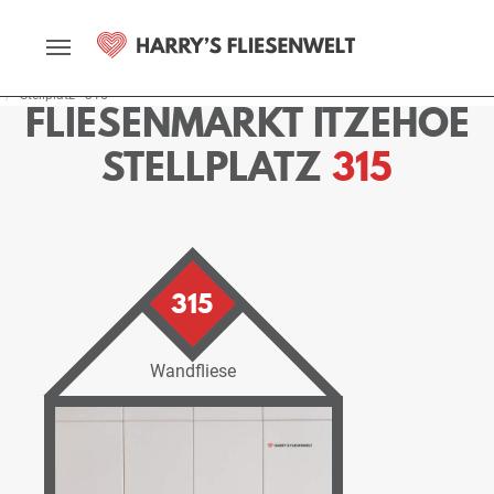
Startseite
Fliesenmarkt
Itzehoe
Ausstellung
Stellplätze
Stellplatz - 315
FLIESENMARKT ITZEHOE
STELLPLATZ
315
315
Wandfliese