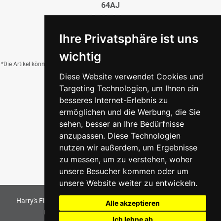
64AJ
15x20x0,6 cm
20,95 €
/QM
Ihre Privatsphäre ist uns
wichtig
*Die Artikel können durch Belichtung, Charge, Brand, Formate und weitere Einflüsse
Diese Website verwendet Cookies und
von der Abbildung abweichen.
Targeting Technologien, um Ihnen ein
besseres Internet-Erlebnis zu
ermöglichen und die Werbung, die Sie
Zurück zur Übersicht
sehen, besser an Ihre Bedürfnisse
anzupassen. Diese Technologien
nutzen wir außerdem, um Ergebnisse
zu messen, um zu verstehen, woher
unsere Besucher kommen oder um
unsere Website weiter zu entwickeln.
Harry's Fliesenmarkt GmbH & Co KG
2026
. All Rights Reserved
Alle akzeptieren
Umsetzung und Bereitstellung durch
w3e.de
Ich lehne ab