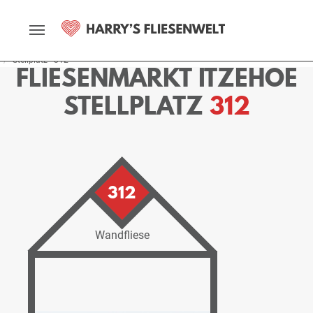
Startseite
Fliesenmarkt
Itzehoe
Ausstellung
Stellplätze
Stellplatz - 312
FLIESENMARKT ITZEHOE
STELLPLATZ
312
312
Wandfliese