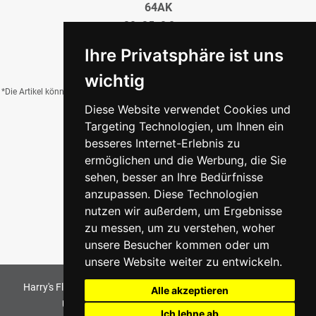
64AK
20x25x0,8 cm
20,80 €
/QM
Ihre Privatsphäre ist uns
wichtig
*Die Artikel können durch Belichtung, Charge, Brand, Formate und weitere Einflüsse
Diese Website verwendet Cookies und
von der Abbildung abweichen.
Targeting Technologien, um Ihnen ein
besseres Internet-Erlebnis zu
ermöglichen und die Werbung, die Sie
Zurück zur Übersicht
sehen, besser an Ihre Bedürfnisse
anzupassen. Diese Technologien
nutzen wir außerdem, um Ergebnisse
zu messen, um zu verstehen, woher
unsere Besucher kommen oder um
unsere Website weiter zu entwickeln.
Harry's Fliesenmarkt GmbH & Co KG
2026
. All Rights Reserved
Alle akzeptieren
Umsetzung und Bereitstellung durch
w3e.de
Ich lehne ab