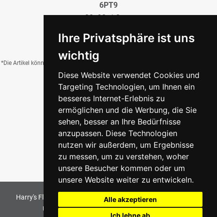
6PT9
30x90x1,0 cm
10,00 €
/QM
Ihre Privatsphäre ist uns
wichtig
*Die Artikel können durch Belichtung, Charge, Brand, Formate und weitere Einflüsse
Diese Website verwendet Cookies und
von der Abbildung abweichen.
Targeting Technologien, um Ihnen ein
besseres Internet-Erlebnis zu
ermöglichen und die Werbung, die Sie
Zurück zur Übersicht
sehen, besser an Ihre Bedürfnisse
anzupassen. Diese Technologien
nutzen wir außerdem, um Ergebnisse
zu messen, um zu verstehen, woher
unsere Besucher kommen oder um
unsere Website weiter zu entwickeln.
Harry's Fliesenmarkt GmbH & Co KG
2026
. All Rights Reserved
Alle akzeptieren
Umsetzung und Bereitstellung durch
w3e.de
Ich lehne ab