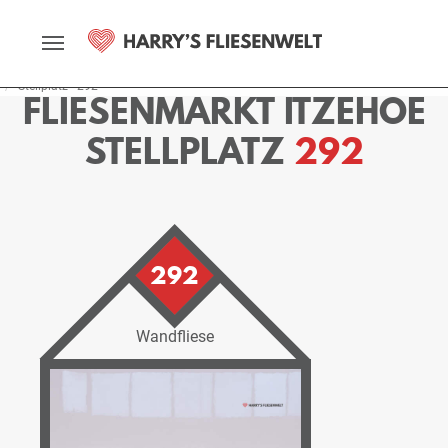
Startseite
Fliesenmarkt
Itzehoe
Ausstellung
Stellplätze
Stellplatz - 292
FLIESENMARKT ITZEHOE
STELLPLATZ
292
292
Wandfliese